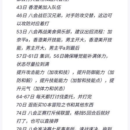
43日 香澄美加入队伍
46日 八会战巨汉兄弟，对手防攻交替，这边可
以攻防对应着打
53日 八会再战美食俱乐部，建议出招流程：加
奈平a，香澄美开技能，男主开大，香澄美开技
能，男主开大，男主平a到最后
57日-61日 集训，56日确保睡觉能补满体力，
状态尽量拉到满
提升攻击能力（加攻和技），提升防御能力（加
防和毅），提升技能能力（加智和技能点），提
升元气（加体力和状态）
64-67日 每天都打讨伐委托，并打完
70日 逛街买10本冒险之书和其他东西
74日 八会正赛打斥候联盟，格挡5回合后就好
打了，也可以直接莽
78日 八会准决赛七星事务所，速战速决，拖到