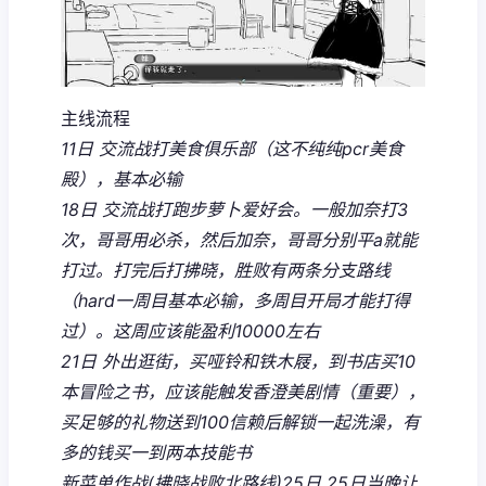
主线流程
11日 交流战打美食俱乐部（这不纯纯pcr美食
殿），基本必输
18日 交流战打跑步萝卜爱好会。一般加奈打3
次，哥哥用必杀，然后加奈，哥哥分别平a就能
打过。打完后打拂晓，胜败有两条分支路线
（hard一周目基本必输，多周目开局才能打得
过）。这周应该能盈利10000左右
21日 外出逛街，买哑铃和铁木屐，到书店买10
本冒险之书，应该能触发香澄美剧情（重要），
买足够的礼物送到100信赖后解锁一起洗澡，有
多的钱买一到两本技能书
新菜单作战(拂晓战败北路线)25日 25日当晚让