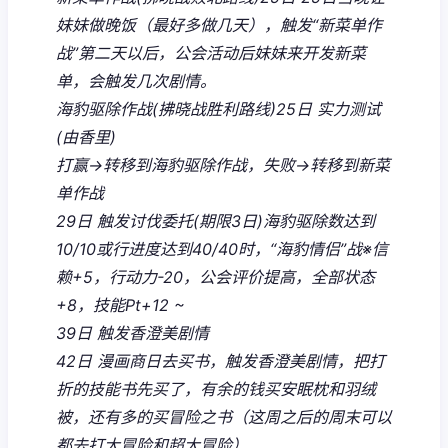
妹妹做晚饭（最好多做几天），触发“新菜单作
战”第二天以后，公会活动后妹妹来开发新菜
单，会触发几次剧情。
海豹驱除作战(拂晓战胜利路线)25日 实力测试
(由香里)
打赢→转移到海豹驱除作战，失败→转移到新菜
单作战
29日 触发讨伐委托(期限3日)海豹驱除数达到
10/10或行进度达到40/40时，“海豹情侣”战※信
赖+5，行动力-20，公会评价提高，全部状态
+8，技能Pt+12 ~
39日 触发香澄美剧情
42日 漫画商日去买书，触发香澄美剧情，把打
折的技能书先买了，有余的钱买安眠枕和羽绒
被，还有多的买冒险之书（这周之后的周末可以
都去打大冒险和超大冒险）