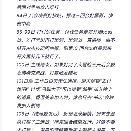
后面对手加攻击难打
84日 八会决赛打拂晓，撑过三回合打黑影，决
赛中断
85-99日 打讨伐任务，讨伐任务走完开始boss
战，先打黑影再打黑洞，黑洞战一直格挡，血不
够开由衣技能回血撑，到第10 回合buff叠起来
开大再补几下就行了，
100日 主线结束，如果打完了大冒险三天后会触
发拂晓交流战，打赢触发结局
101日后 工作日白天无法选择。周末解锁“去讨
伐吧!” 讨伐“乌贼大王”可以得到“触手”加入晚上
的道具。香澄美未加入时，休息日去“书店”会触
发加入剧情
106日（结局触发后） 解锁温泉剧情，周末去温
泉打猴子三连战（拖完回合结束就行，好像不要
求打赢），温泉剧情结束后周末解锁去温泉，五