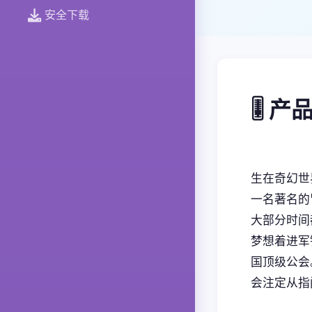
安全下载
🎚️ 
生在奇幻世
一名著名的
大部分时间
梦想着进军
国顶级公会
会注定从指