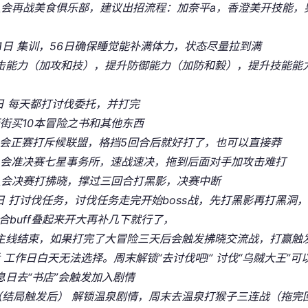
 八会再战美食俱乐部，建议出招流程：加奈平a，香澄美开技能
-61日 集训，56日确保睡觉能补满体力，状态尽量拉到满
击能力（加攻和技），提升防御能力（加防和毅），提升技能能
7日 每天都打讨伐委托，并打完
逛街买10本冒险之书和其他东西
 八会正赛打斥候联盟，格挡5回合后就好打了，也可以直接莽
 八会准决赛七星事务所，速战速决，拖到后面对手加攻击难打
 八会决赛打拂晓，撑过三回合打黑影，决赛中断
99日 打讨伐任务，讨伐任务走完开始boss战，先打黑影再打黑
回合buff叠起来开大再补几下就行了，
日 主线结束，如果打完了大冒险三天后会触发拂晓交流战，打赢触
后 工作日白天无法选择。周末解锁“去讨伐吧!” 讨伐“乌贼大王”
息日去“书店”会触发加入剧情
日（结局触发后） 解锁温泉剧情，周末去温泉打猴子三连战（拖