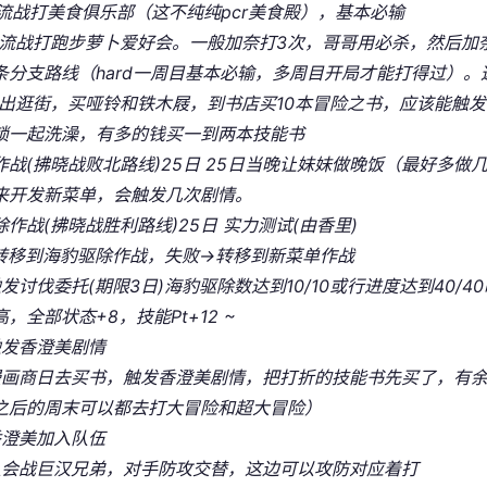
 交流战打美食俱乐部（这不纯纯pcr美食殿），基本必输
 交流战打跑步萝卜爱好会。一般加奈打3次，哥哥用必杀，然后
条分支路线（hard一周目基本必输，多周目开局才能打得过）。这
 外出逛街，买哑铃和铁木屐，到书店买10本冒险之书，应该能触
锁一起洗澡，有多的钱买一到两本技能书
作战(拂晓战败北路线)25日 25日当晚让妹妹做晚饭（最好多做
来开发新菜单，会触发几次剧情。
作战(拂晓战胜利路线)25日 实力测试(由香里)
转移到海豹驱除作战，失败→转移到新菜单作战
触发讨伐委托(期限3日)海豹驱除数达到10/10或行进度达到40/4
，全部状态+8，技能Pt+12 ~
触发香澄美剧情
 漫画商日去买书，触发香澄美剧情，把打折的技能书先买了，有
之后的周末可以都去打大冒险和超大冒险）
香澄美加入队伍
 八会战巨汉兄弟，对手防攻交替，这边可以攻防对应着打