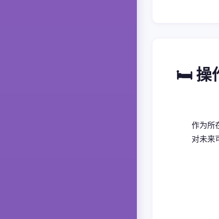
🛏️ 
作为所
对未来