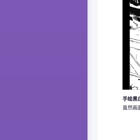
手绘黑
虽然画