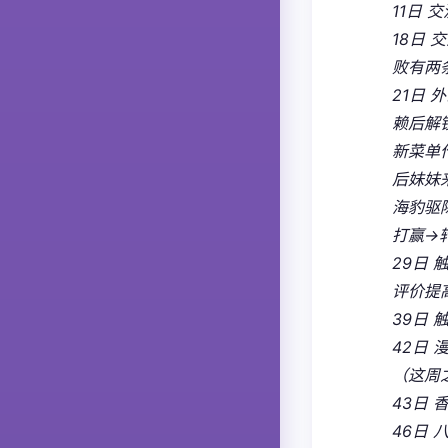
11日
18日
败有两
21日
赖后解
新菜单
后妹妹
海豹驱除
打赢→
29日 
评价提高
39日 
42日
（这周
43日 
46日