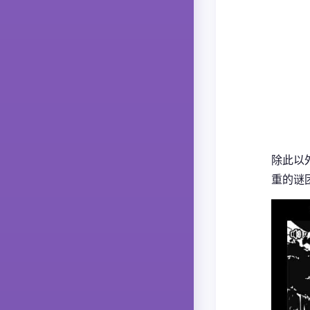
除此以
重的谜