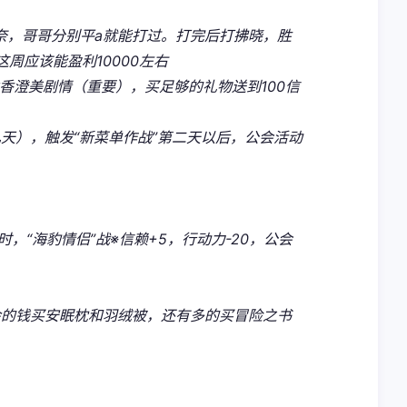
加奈，哥哥分别平a就能打过。打完后打拂晓，胜
周应该能盈利10000左右
发香澄美剧情（重要），买足够的礼物送到100信
几天），触发“新菜单作战”第二天以后，公会活动
0时，“海豹情侣”战※信赖+5，行动力-20，公会
余的钱买安眠枕和羽绒被，还有多的买冒险之书