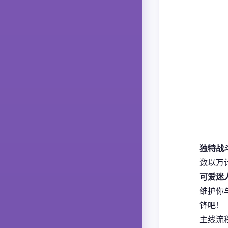
独特战
数以万
可爱迷
维护你
锋吧！
主线流