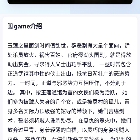
🗓️ game介绍
玉莲之里面剑时间值乱世，群恶割据大量个面向，肆
处杀员放火，祸害百姓。 官府零劲头围剿，就是得放
动出赏金，寻求得人义士出巧手平乱。 一型时常包含
正道武馆其中性的侠士出山，抵抗日渐壮广的恶道势
力。 一时间，正道与邪恶势力互相压作，不分别于
边。 其中，按玉莲道馆为首的女侠们极为活跃， 她
们多为被贼人失身的几个女，或是被屠村的孤儿，置
身多名实际力顶级强的馆导的带领下，她们苦练剑
术，誓必须将贼人诛杀殆尽。 在复仇的怒火中，她们
放弃过甲胄，身着轻薄的白裙，以灵巧的身姿将贼人
灭杀。 在数年内，女侠们斩杀了无数恶人，为混乱的