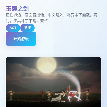
玉莲之剑
正性界边，官面普通话，中文载入，零变本下面载，窍
门，步兵补丁下载，安卓
ACT
竞技
开始游玩